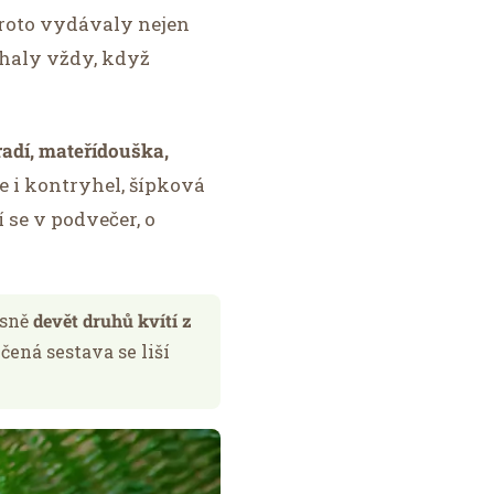
 proto vydávaly nejen
éhaly vždy, když
radí, mateřídouška,
e i kontryhel, šípková
í se v podvečer, o
esně
devět druhů kvítí z
čená sestava se liší