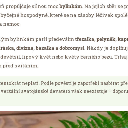
ň propůjčuje silnou moc
bylinkám
. Na jejich sběr se
 obyčejné hospodyně, které se na zásoby léčivek spol
a nemoc.
kým bylinkám patří především
třezalka, pelyněk, kap
áska, divizna, bazalka a dobromysl
. Někdy je doplňuj
, devětsil, lipový květ nebo květy černého bezu. Trhaj
o před svítáním.
 tentokrát neplatí. Podle pověstí je zapotřebí nasbírat př
iverzální svatojánské devatero však neexistuje – doporu