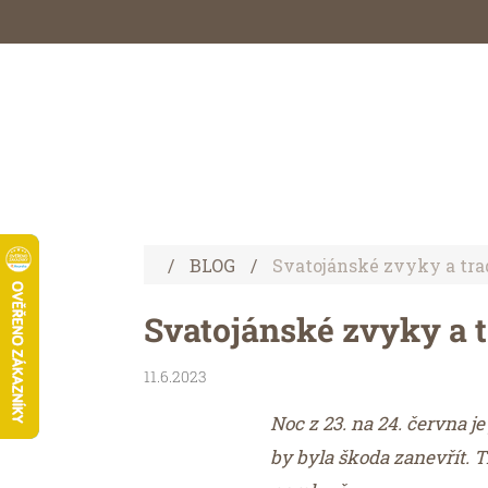
Přejít
na
obsah
DELIKATESY Z MORAVY
DELIKA
Domů
/
BLOG
/
Svatojánské zvyky a tra
Svatojánské zvyky a t
11.6.2023
Noc z 23. na 24. června j
by byla škoda zanevřít. 