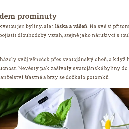
edem prominuty
vetou jen byliny, ale i
láska a vášeň
. Na své si přito
jí pojistit dlouhodobý vztah, stejně jako náruživci s 
ázely svůj věneček přes svatojánský oheň, a když ho
oucnost. Nevěsty pak zašívaly svatojánské byliny d
 manželství šťastné a brzy se dočkalo potomků.