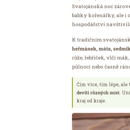
Svatojánská noc zárove
babky kořenářky, ale i
hospodářství navštívil
K tradičním svatojáns
heřmánek, máta, sedmikr
růže, řebříček, vlčí mák
půlnoci nebo časně rán
Čím více, tím lépe, ale
devíti různých míst
. Un
kraj od kraje.