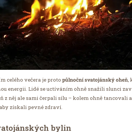
m celého večera je proto
půlnoční svatojánský oheň
,
u energii. Lidé se uctíváním ohně snažili slunci zavdě
ň z něj ale sami čerpali sílu – kolem ohně tancovali a
aby získali pevné zdraví.
svatojánských bylin