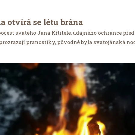
 otvírá se létu brána
očest svatého Jana Křtitele, údajného ochránce před 
e prozrazují pranostiky, původně byla svatojánská no