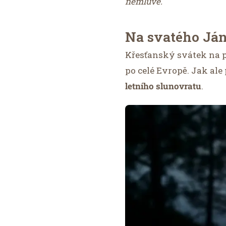
nemluvě.
Na svatého Jána
Křesťanský svátek na p
po celé Evropě. Jak al
letního slunovratu
.