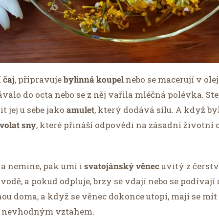
í
čaj
, připravuje
bylinná koupel
nebo se macerují v olej
dávalo do octa nebo se z něj vařila mléčná polévka. St
t jej u sebe jako
amulet
, který dodává sílu. A když b
ivolat sny
, které přináší odpovědi na zásadní životní
 a nemine, pak umí i
svatojánský věnec
uvitý z čerst
o vodě, a pokud odpluje, brzy se vdají nebo se podívaj
nou doma, a když se věnec dokonce utopí, mají se mít
i nevhodným vztahem.