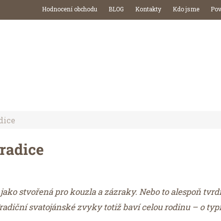
Hodnocení obchodu
BLOG
Kontakty
Kdo jsme
Pov
DÁRKY
TESY (PARTNER)
DELIKATESY PRO FIRMY
dice
radice
e jako stvořená pro kouzla a zázraky. Nebo to alespoň tvrdí
Tradiční svatojánské zvyky totiž baví celou rodinu – o t