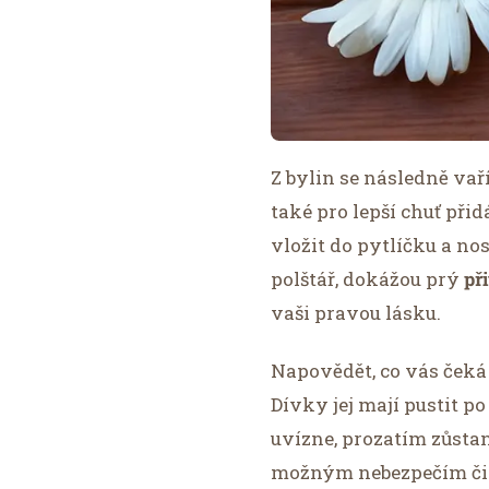
Z bylin se následně vař
také pro lepší chuť při
vložit do pytlíčku a nosi
polštář, dokážou prý
př
vaši pravou lásku.
Napovědět, co vás čeká
Dívky jej mají pustit p
uvízne, prozatím zůsta
možným nebezpečím č