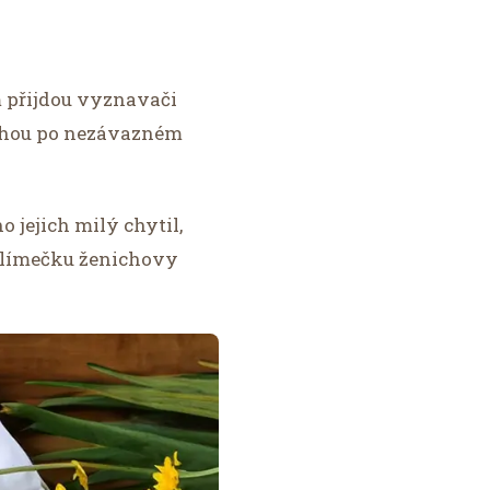
m přijdou vyznavači
touhou po nezávazném
 jejich milý chytil,
o límečku ženichovy