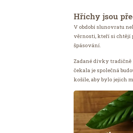
Hříchy jsou př
V období slunovratu nek
věrnosti, kteří si chtě
špásování.
Zadané dívky tradičně h
čekala je společná bud
košile, aby bylo jejich