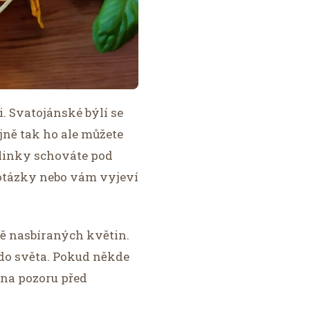
i. Svatojánské býlí se
ejně tak ho ale můžete
ylinky schováte pod
 otázky nebo vám vyjeví
vě nasbíraných květin.
í do světa. Pokud někde
 na pozoru před