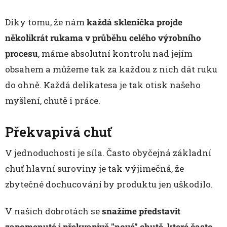
Díky tomu, že nám
každá sklenička projde
několikrát rukama v průběhu celého výrobního
procesu
, máme absolutní kontrolu nad jejím
obsahem a můžeme tak za každou z nich dát ruku
do ohně. Každá delikatesa je tak otisk našeho
myšlení, chutě i práce.
Překvapivá chuť
V jednoduchosti je síla. Často obyčejná základní
chuť hlavní suroviny je tak výjimečná, že
zbytečné dochucování by produktu jen uškodilo.
V našich dobrotách se
snažíme představit
zapomenuté i překvapivě "nové" chutě, které často