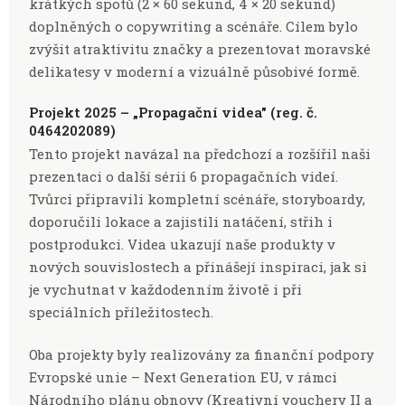
krátkých spotů (2 × 60 sekund, 4 × 20 sekund)
doplněných o copywriting a scénáře. Cílem bylo
zvýšit atraktivitu značky a prezentovat moravské
delikatesy v moderní a vizuálně působivé formě.
Projekt 2025 – „Propagační videa" (reg. č.
0464202089)
Tento projekt navázal na předchozí a rozšířil naši
prezentaci o další sérii 6 propagačních videí.
Tvůrci připravili kompletní scénáře, storyboardy,
doporučili lokace a zajistili natáčení, střih i
postprodukci. Videa ukazují naše produkty v
nových souvislostech a přinášejí inspiraci, jak si
je vychutnat v každodenním životě i při
speciálních příležitostech.
Oba projekty byly realizovány za finanční podpory
Evropské unie – Next Generation EU, v rámci
Národního plánu obnovy (Kreativní vouchery II a