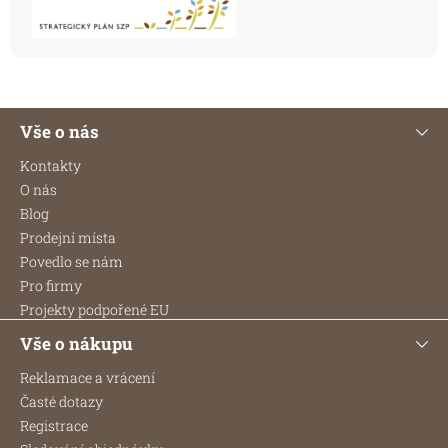
Z
Vše o nás
á
p
Kontakty
a
O nás
t
Blog
í
Prodejní místa
Povedlo se nám
Pro firmy
Projekty podpořené EU
Vše o nákupu
Reklamace a vrácení
Časté dotazy
Registrace