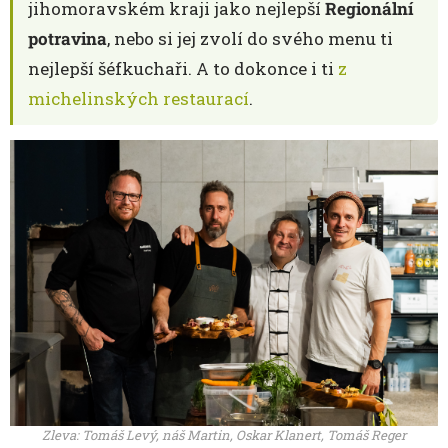
jihomoravském kraji jako nejlepší
Regionální
potravina
, nebo si jej zvolí do svého menu ti
nejlepší šéfkuchaři. A to dokonce i ti
z
michelinských restaurací
.
Zleva: Tomáš Levý, náš Martin, Oskar Klanert, Tomáš Reger