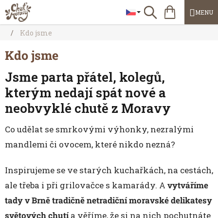
Přejít
Nákupní
Hledat
na
košík
obsah
Domů
/
Kdo jsme
Kdo jsme
Jsme parta přátel, kolegů,
kterým nedají spát nové a
neobvyklé chutě z Moravy
Co udělat se smrkovými výhonky, nezralými
mandlemi či ovocem, které nikdo nezná?
Inspirujeme se ve starých kuchařkách, na cestách,
ale třeba i při grilovačce s kamarády. A
vytváříme
tady v Brně tradičně netradiční moravské delikatesy
světových chutí
a věříme, že si na nich pochutnáte