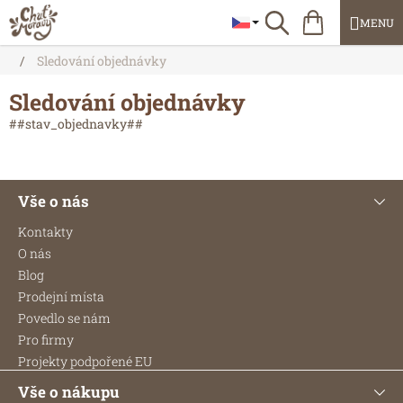
Přejít
Nákupní
Hledat
na
košík
obsah
Domů
/
Sledování objednávky
Sledování objednávky
##stav_objednavky##
Z
Vše o nás
á
p
Kontakty
a
O nás
t
Blog
í
Prodejní místa
Povedlo se nám
Pro firmy
Projekty podpořené EU
Vše o nákupu