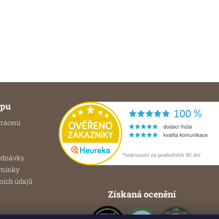
ít
upu
rácení
ednávky
dmínky
ních údajů
Získaná ocenění