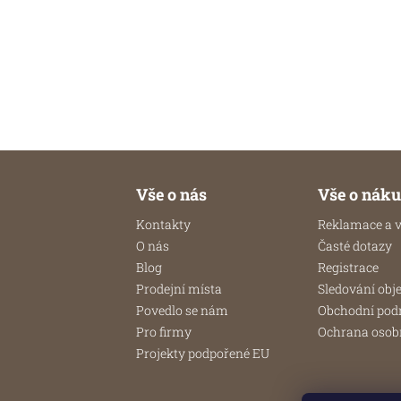
použití otřete vlhkým hadrem a nechte dobře
proschnout. Jednou za čas můžete prkénko přetř
minerálním olejem
Z
á
Vše o nás
Vše o nák
p
Kontakty
Reklamace a v
a
O nás
Časté dotazy
t
Blog
Registrace
í
Prodejní místa
Sledování obj
Povedlo se nám
Obchodní po
Pro firmy
Ochrana osob
Projekty podpořené EU