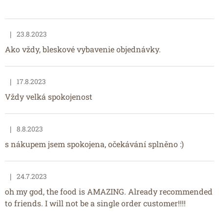
|
23.8.2023
Hodnocení obchodu je 5 z 5 hvězdiček.
Ako vždy, bleskové vybavenie objednávky.
|
17.8.2023
Hodnocení obchodu je 5 z 5 hvězdiček.
Vždy velká spokojenost
|
8.8.2023
Hodnocení obchodu je 5 z 5 hvězdiček.
s nákupem jsem spokojena, očekávání splněno :)
|
24.7.2023
Hodnocení obchodu je 5 z 5 hvězdiček.
oh my god, the food is AMAZING. Already recommended
to friends. I will not be a single order customer!!!!