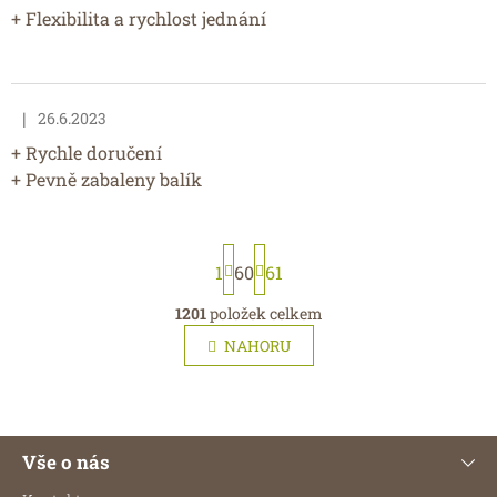
+ Flexibilita a rychlost jednání
|
26.6.2023
Hodnocení obchodu je 5 z 5 hvězdiček.
+ Rychle doručení
+ Pevně zabaleny balík
S
t
1
60
61
r
á
O
1201
položek celkem
n
v
NAHORU
k
l
o
á
v
d
á
a
n
Z
c
í
Vše o nás
í
á
p