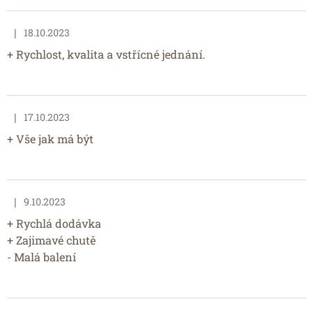
|
18.10.2023
Hodnocení obchodu je 5 z 5 hvězdiček.
+ Rychlost, kvalita a vstřícné jednání.
|
17.10.2023
Hodnocení obchodu je 5 z 5 hvězdiček.
+ Vše jak má být
|
9.10.2023
Hodnocení obchodu je 5 z 5 hvězdiček.
+ Rychlá dodávka
+ Zajimavé chutě
- Malá balení