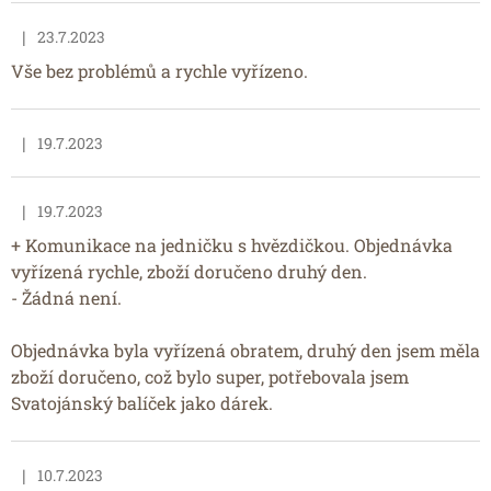
|
23.7.2023
Hodnocení obchodu je 5 z 5 hvězdiček.
Vše bez problémů a rychle vyřízeno.
|
19.7.2023
Hodnocení obchodu je 5 z 5 hvězdiček.
|
19.7.2023
Hodnocení obchodu je 5 z 5 hvězdiček.
+ Komunikace na jedničku s hvězdičkou. Objednávka
vyřízená rychle, zboží doručeno druhý den.
- Žádná není.
Objednávka byla vyřízená obratem, druhý den jsem měla
zboží doručeno, což bylo super, potřebovala jsem
Svatojánský balíček jako dárek.
|
10.7.2023
Hodnocení obchodu je 5 z 5 hvězdiček.