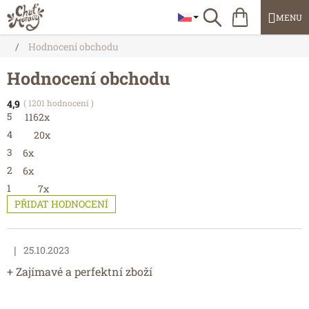
Přejít
Nákupní
Hledat
na
košík
obsah
Domů
/
Hodnocení obchodu
Hodnocení obchodu
4,9
1201 hodnocení
Průměrné
5
hodnocení
1162x
obchodu
4
20x
je
4,9
3
6x
z
5
2
6x
hvězdiček.
1
7x
PŘIDAT HODNOCENÍ
V
ý
|
25.10.2023
Hodnocení obchodu je 5 z 5 hvězdiček.
p
+ Zajímavé a perfektní zboží
i
s