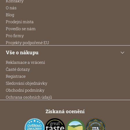
p
Kontakty
r
a
O nás
v
t
Blog
k
í
y
Prodejní místa
v
Povedlo se nám
ý
Pro firmy
p
Projekty podpořené EU
i
s
Vše o nákupu
u
Reklamace a vrácení
Časté dotazy
Registrace
Sledování objednávky
Obchodní podmínky
Ochrana osobních údajů
Získaná ocenění