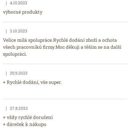
|
4.10.2023
Hodnocení obchodu je 5 z 5 hvězdiček.
výborné produkty
|
3.10.2023
Hodnocení obchodu je 5 z 5 hvězdiček.
Velice milá spolupráce.Rychlé dodání zboží a ochota
všech pracovníků firmy.Moc děkuji a těším se na další
spolupráci.
|
25.9.2023
Hodnocení obchodu je 5 z 5 hvězdiček.
+ Rychlé dodání, vše super.
|
27.8.2023
Hodnocení obchodu je 5 z 5 hvězdiček.
+ vždy rychlé doručení
+ dáreček k nákupu