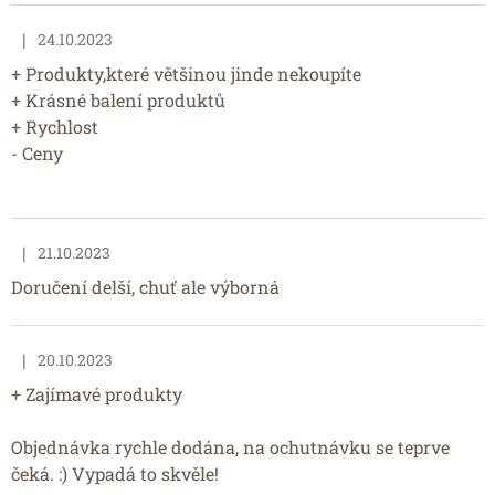
h
o
|
24.10.2023
Hodnocení obchodu je 5 z 5 hvězdiček.
d
n
+ Produkty,které většinou jinde nekoupíte
o
+ Krásné balení produktů
c
+ Rychlost
e
- Ceny
n
í
|
21.10.2023
Hodnocení obchodu je 4 z 5 hvězdiček.
Doručení delší, chuť ale výborná
|
20.10.2023
Hodnocení obchodu je 5 z 5 hvězdiček.
+ Zajímavé produkty
Objednávka rychle dodána, na ochutnávku se teprve
čeká. :) Vypadá to skvěle!