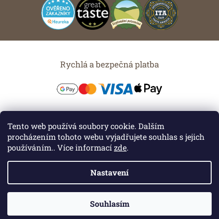
Rychlá a bezpečná platba
Možnosti dopravy
Tento web používá soubory cookie. Dalším
procházením tohoto webu vyjadřujete souhlas s jejich
používáním.. Více informací
zde
.
Nastavení
Vytvořil Shoptet
Souhlasím
Copyright 2026
Chuť Moravy s.r.o.
. Všechna práva vyhrazena.
Upravit nastavení cookies