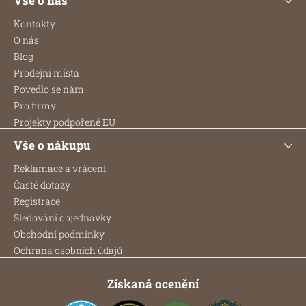
Vše o nás
á
p
Kontakty
a
O nás
t
Blog
í
Prodejní místa
Povedlo se nám
Pro firmy
Projekty podpořené EU
Vše o nákupu
Reklamace a vrácení
Časté dotazy
Registrace
Sledování objednávky
Obchodní podmínky
Ochrana osobních údajů
Získaná ocenění