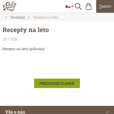
Přejít
Nákupní
Hledat
na
košík
obsah
Domů
/
Novinky
/
Recepty na léto
Recepty na léto
29.7.2020
Recepty na letní grilování
PŘEDCHOZÍ ČLÁNEK
Z
Vše o nás