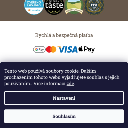
Rychlá a bezpečná platba
Možnosti dopravy
Tento web používá soubory cookie. Dalším
procházením tohoto webu vyjadřujete souhlas s jejich
používáním.. Více informací
zde
.
Nastavení
Vytvořil Shoptet
Souhlasím
Copyright 2026
Chuť Moravy s.r.o.
. Všechna práva vyhrazena.
Upravit nastavení cookies