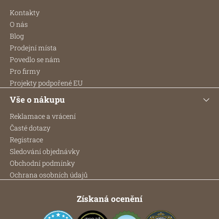
á
p
Kontakty
a
O nás
t
Blog
í
Prodejní místa
Povedlo se nám
Pro firmy
Projekty podpořené EU
Vše o nákupu
Reklamace a vrácení
Časté dotazy
Registrace
Sledování objednávky
Obchodní podmínky
Ochrana osobních údajů
Získaná ocenění