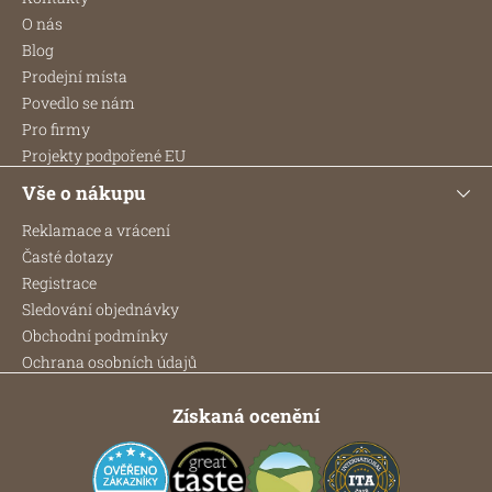
a
O nás
t
Blog
í
Prodejní místa
Povedlo se nám
Pro firmy
Projekty podpořené EU
Vše o nákupu
Reklamace a vrácení
Časté dotazy
Registrace
Sledování objednávky
Obchodní podmínky
Ochrana osobních údajů
Získaná ocenění