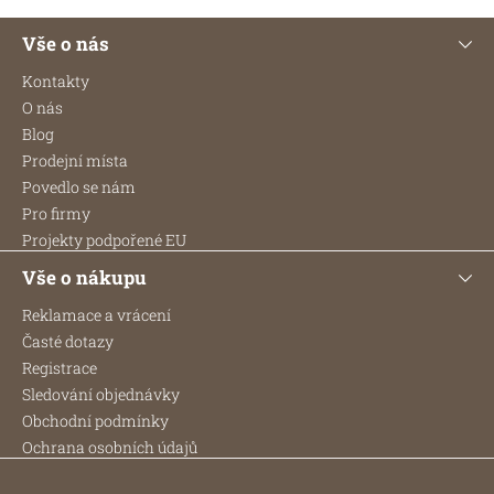
Z
Vše o nás
á
p
Kontakty
a
O nás
t
Blog
í
Prodejní místa
Povedlo se nám
Pro firmy
Projekty podpořené EU
Vše o nákupu
Reklamace a vrácení
Časté dotazy
Registrace
Sledování objednávky
Obchodní podmínky
Ochrana osobních údajů