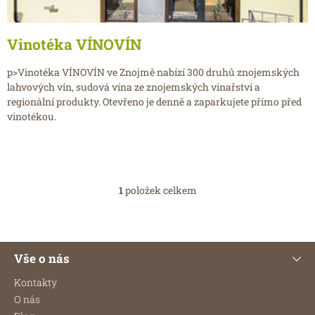
Vinotéka VÍNOVÍN
p>Vinotéka VÍNOVÍN ve Znojmě nabízí 300 druhů znojemských
lahvových vín, sudová vína ze znojemských vinařství a
regionální produkty. Otevřeno je denně a zaparkujete přímo před
vinotékou.
1
položek celkem
O
v
l
á
Z
d
Vše o nás
á
a
p
c
Kontakty
í
a
O nás
p
t