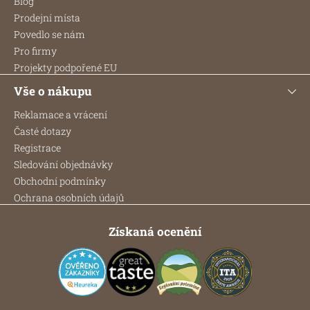
Blog
r
í
Prodejní místa
v
k
Povedlo se nám
y
Pro firmy
v
Projekty podpořené EU
ý
p
Vše o nákupu
i
Reklamace a vrácení
s
u
Časté dotazy
Registrace
Sledování objednávky
Obchodní podmínky
Ochrana osobních údajů
Získaná ocenění