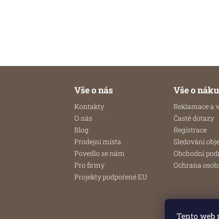
je
5,0
259 Kč
z
231,25 Kč bez DPH
5
hvězdiček.
Z
á
Vše o nás
Vše o nák
p
Kontakty
Reklamace a v
a
O nás
Časté dotazy
t
Blog
Registrace
í
Prodejní místa
Sledování obj
Povedlo se nám
Obchodní po
Pro firmy
Ochrana osob
Projekty podpořené EU
Tento web 