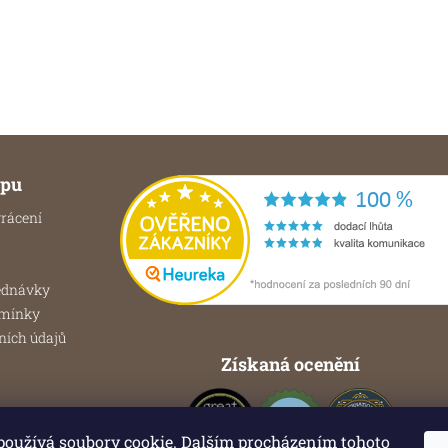
je
4,8
120 Kč
z
107,14 Kč bez DPH
5
hvězdiček.
upu
rácení
ednávky
dmínky
ních údajů
Získaná ocenění
používá soubory cookie. Dalším procházením tohoto