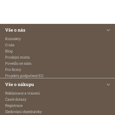
PŘIDAT HODNOCENÍ
Z
Vše o nás
á
p
Kontakty
a
O nás
t
Blog
í
Prodejní místa
Povedlo se nám
Pro firmy
Projekty podpořené EU
Vše o nákupu
Reklamace a vrácení
Časté dotazy
Registrace
Sledování objednávky