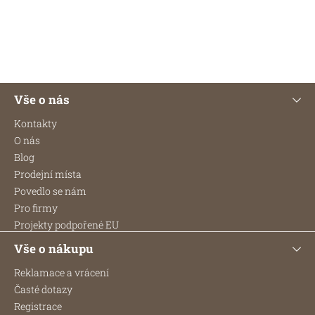
je
656,25 Kč bez DPH
5,0
735 Kč
z
5
hvězdiček.
Z
Vše o nás
á
p
Kontakty
a
O nás
t
Blog
í
Prodejní místa
Povedlo se nám
Pro firmy
Projekty podpořené EU
Vše o nákupu
Reklamace a vrácení
Časté dotazy
Registrace