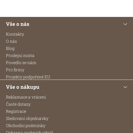
Z
Vše o nás
á
p
Kontakty
a
O nás
t
Blog
í
Prodejní místa
Povedlo se nám
Pro firmy
Projekty podpořené EU
Vše o nákupu
Reklamace a vrácení
Časté dotazy
Registrace
Sledování objednávky
Obchodní podmínky
Ochrana osobních údajů