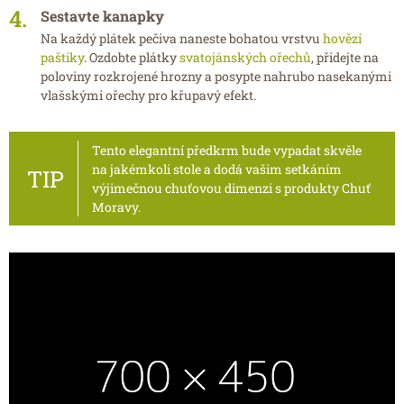
Sestavte kanapky
Na každý plátek pečiva naneste bohatou vrstvu
hovězí
paštiky
. Ozdobte plátky
svatojánských ořechů
, přidejte na
poloviny rozkrojené hrozny a posypte nahrubo nasekanými
vlašskými ořechy pro křupavý efekt.
Tento elegantní předkrm bude vypadat skvěle
na jakémkoli stole a dodá vašim setkáním
výjimečnou chuťovou dimenzi s produkty Chuť
Moravy.