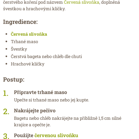
čerstvého koření pod názvem
Červená slivoňka
, doplněná
švestkou a hrachovými klíčky.
Ingredience:
Červená slivoňka
Trhané maso
Švestky
Čerstvá bageta nebo chléb dle chuti
Hrachové klíčky
Postup:
Připravte trhané maso
Upečte si trhané maso nebo jej kupte.
Nakrájejte pečivo
Bagetu nebo chléb nakrájejte na přibližně 1,5 cm silné
krajíce a opečte je.
Použijte
červenou slivoňku