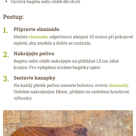
Čerstvá bageta nebo chléb dle chuti
Postup:
Připravte slaninádu
Nechte
slaninádu
odpočinout alespoň 30 minut při pokojové
teplotě, aby změkla a dobře se roztírala.
Nakrájejte pečivo
Bagetu nebo chléb nakrájejte na přibližně 1,5 cm silné
krajíce. Pro vylepšení můžete bagetky opéct.
Sestavte kanapky
Na každý plátek pečiva naneste bohatou vrstvu
slaninády
.
Ozdobte nakrájeným fíkem, přidejte na ozdobení hrachové
výhonky.