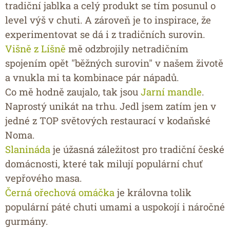
tradiční jablka a celý produkt se tím posunul o
level výš v chuti. A zároveň je to inspirace, že
experimentovat se dá i z tradičních surovin.
Višně z Líšně
mě odzbrojily netradičním
spojením opět "běžných surovin" v našem životě
a vnukla mi ta kombinace pár nápadů.
Co mě hodně zaujalo, tak jsou
Jarní mandle
.
Naprostý unikát na trhu. Jedl jsem zatím jen v
jedné z TOP světových restaurací v kodaňské
Noma.
Slanináda
je úžasná záležitost pro tradiční české
domácnosti, které tak milují populární chuť
vepřového masa.
Černá ořechová omáčka
je královna tolik
populární páté chuti umami a uspokojí i náročné
gurmány.