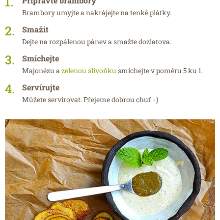
Připravte brambory
Brambory umyjte a nakrájejte na tenké plátky.
Smažit
Dejte na rozpálenou pánev a smažte dozlatova.
Smíchejte
Majonézu a
zelenou slivoňku
smíchejte v poměru 5 ku 1.
Servírujte
Můžete servírovat. Přejeme dobrou chuť :-)