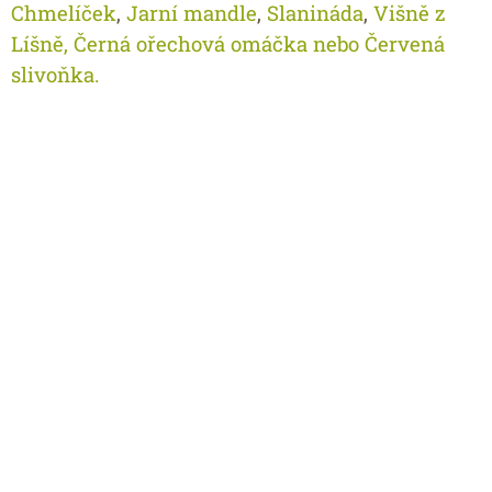
Chmelíček
,
Jarní mandle
,
Slanináda
,
Višně z
Líšně, Č
erná ořechová omáčka nebo Č
ervená
slivoňka
.