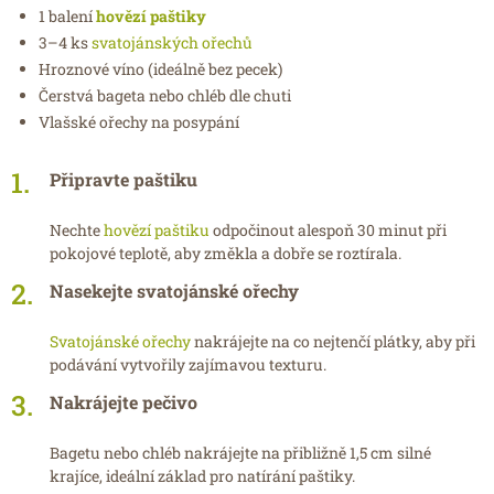
1 balení
hovězí paštiky
3–4 ks
svatojánských ořechů
Hroznové víno (ideálně bez pecek)
Čerstvá bageta nebo chléb dle chuti
Vlašské ořechy na posypání
Připravte paštiku
Nechte
hovězí paštiku
odpočinout alespoň 30 minut při
pokojové teplotě, aby změkla a dobře se roztírala.
Nasekejte svatojánské ořechy
Svatojánské ořechy
nakrájejte na co nejtenčí plátky, aby při
podávání vytvořily zajímavou texturu.
Nakrájejte pečivo
Bagetu nebo chléb nakrájejte na přibližně 1,5 cm silné
krajíce, ideální základ pro natírání paštiky.