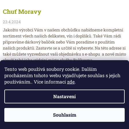
Chuť Moravy
23.4.2024
Jakožto výrobci Vám v našem obchůdku nabídneme kompletní
sortiment všech našich delikates, vín i doplňků. Také Vám rádi
připravíme dárkový balíček nebo Vám poradíme s použitím
našich produktů. Zastavte se a určitě si vyberete. Na této adrese si
také můžete vyzvednout vaši objednávku s e-shopu a nově místo
slouží také jako výdejní místo služby Balíkovna.
Tento web používá soubory cookie. Dalším
procházením tohoto webu vyjadřujete souhlas s jejich
Bohunická 493/81, areál Drutěva
používáním.. Více informací
zde
.
Brno - Horní Heršpice, 619 00
Nastavení
tel.: +420
549 215 695
|
|
web
facebook
instagram
Souhlasím