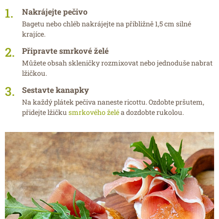
Nakrájejte pečivo
Bagetu nebo chléb nakrájejte na přibližně 1,5 cm silné
krajíce.
Připravte smrkové želé
Můžete obsah skleničky rozmixovat nebo jednoduše nabrat
lžičkou.
Sestavte kanapky
Na každý plátek pečiva naneste ricottu. Ozdobte pršutem,
přidejte lžičku
smrkového želé
a dozdobte rukolou.