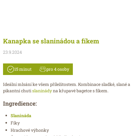
Kanapka se slaninádou a fíkem
23.9.2024
15 minut
pro 4 osoby
Ideální mlsání ke všem příležitostem. Kombinace sladké, slané a
pikantní chuti
slaninády
na křupavé bagetce s fíkem.
Ingredience:
Slanináda
Fíky
Hrachové výhonky